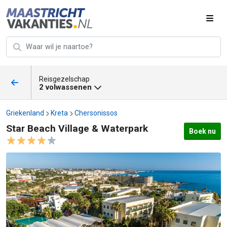
Reisgezelschap
2 volwassenen
Griekenland
Kreta
Chersonissos
Star Beach Village & Waterpark
Boek nu
Star Beach Village & Waterpark afbeeldingen